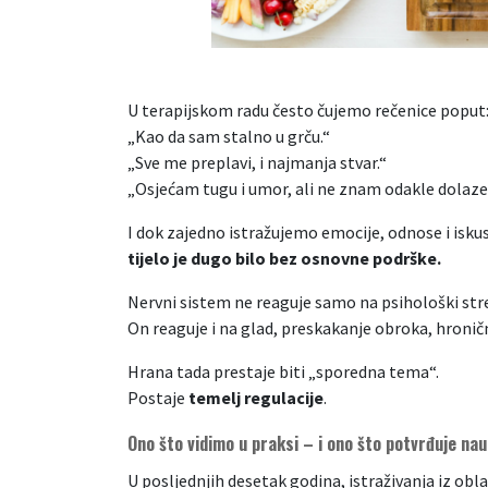
U terapijskom radu često čujemo rečenice poput
„Kao da sam stalno u grču.“
„Sve me preplavi, i najmanja stvar.“
„Osjećam tugu i umor, ali ne znam odakle dolaze
I dok zajedno istražujemo emocije, odnose i iskus
tijelo je dugo bilo bez osnovne podrške.
Nervni sistem ne reaguje samo na psihološki str
On reaguje i na glad, preskakanje obroka, hroničn
Hrana tada prestaje biti „sporedna tema“.
Postaje
temelj regulacije
.
Ono što vidimo u praksi – i ono što potvrđuje na
U posljednjih desetak godina, istraživanja iz obl