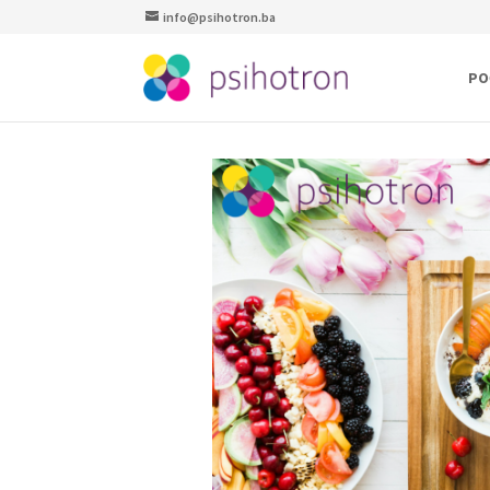
info@psihotron.ba
PO