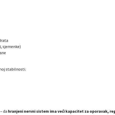
drata
i, sjemenke)
rane
oj stabilnosti.
 – da
hranjeni nervni sistem ima veći kapacitet za oporavak, re