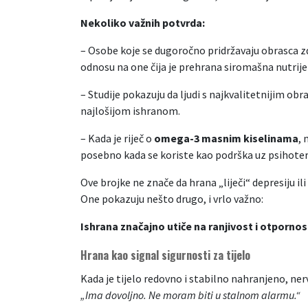
Nekoliko važnih potvrda:
– Osobe koje se dugoročno pridržavaju obrasca z
odnosu na one čija je prehrana siromašna nutri
– Studije pokazuju da ljudi s najkvalitetnijim ob
najlošijom ishranom.
– Kada je riječ o
omega-3 masnim kiselinama
,
posebno kada se koriste kao podrška uz psihoterap
Ove brojke ne znače da hrana „liječi“ depresiju il
One pokazuju nešto drugo, i vrlo važno:
Ishrana značajno utiče na ranjivost i otporno
Hrana kao signal sigurnosti za tijelo
Kada je tijelo redovno i stabilno nahranjeno, ner
„Ima dovoljno. Ne moram biti u stalnom alarmu.“