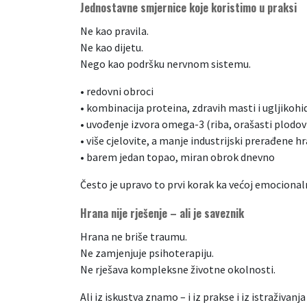
Jednostavne smjernice koje koristimo u praksi
Ne kao pravila.
Ne kao dijetu.
Nego kao podršku nervnom sistemu.
• redovni obroci
• kombinacija proteina, zdravih masti i ugljikohi
• uvođenje izvora omega-3 (riba, orašasti plodov
• više cjelovite, a manje industrijski prerađene h
• barem jedan topao, miran obrok dnevno
Često je upravo to prvi korak ka većoj emocionaln
Hrana nije rješenje – ali je saveznik
Hrana ne briše traumu.
Ne zamjenjuje psihoterapiju.
Ne rješava kompleksne životne okolnosti.
Ali iz iskustva znamo – i iz prakse i iz istraživanja