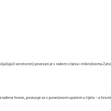
uključujući serotonin) povezan je s radom crijeva i mikrobioma.Zato
erađene hrane, povezuje se s povećanom upalom u tijelu – a hroničn