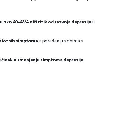
ju
oko 40–45% niži rizik od razvoja depresije
u
ksioznih simptoma
u poređenju s onima s
n učinak u smanjenju simptoma depresije
,