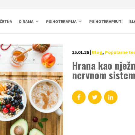
ČETNA
O NAMA
PSIHOTERAPIJA
PSIHOTERAPEUTI
BL
15.01.26
|
Blog
,
Popularne te
Hrana kao njež
nervnom siste