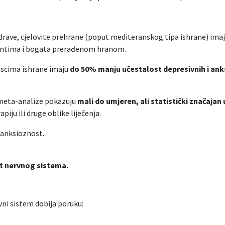
drave, cjelovite prehrane (poput mediteranskog tipa ishrane) ima
jentima i bogata prerađenom hranom.
rascima ishrane imaju
do 50% manju učestalost depresivnih i an
 meta-analize pokazuju
mali do umjeren, ali statistički značaja
iju ili druge oblike liječenja.
i anksioznost.
st nervnog sistema.
vni sistem dobija poruku: