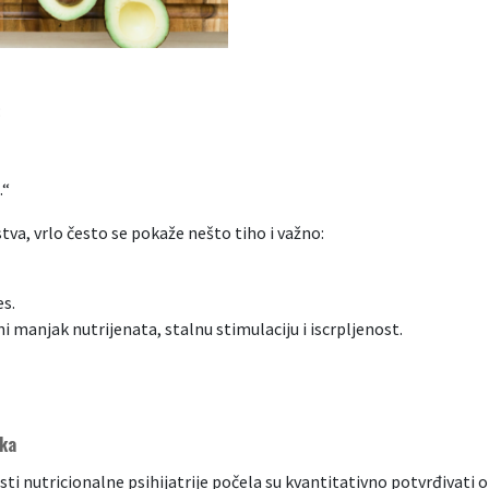
:
.“
tva, vrlo često se pokaže nešto tiho i važno:
es.
i manjak nutrijenata, stalnu stimulaciju i iscrpljenost.
uka
asti nutricionalne psihijatrije počela su kvantitativno potvrđivati