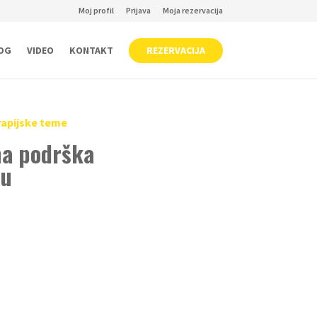
Moj profil
Prijava
Moja rezervacija
OG
VIDEO
KONTAKT
REZERVACIJA
rapijske teme
na podrška
mu