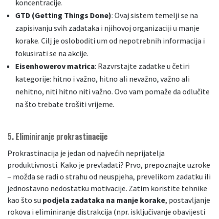
koncentracije.
GTD (Getting Things Done)
: Ovaj sistem temelji se na
zapisivanju svih zadataka i njihovoj organizaciji u manje
korake. Cilj je osloboditi um od nepotrebnih informacija i
fokusirati se na akcije.
Eisenhowerov matrica
: Razvrstajte zadatke u četiri
kategorije: hitno i važno, hitno ali nevažno, važno ali
nehitno, niti hitno niti važno. Ovo vam pomaže da odlučite
na što trebate trošiti vrijeme.
5.
Eliminiranje prokrastinacije
Prokrastinacija je jedan od najvećih neprijatelja
produktivnosti. Kako je prevladati? Prvo, prepoznajte uzroke
– možda se radi o strahu od neuspjeha, prevelikom zadatku ili
jednostavno nedostatku motivacije. Zatim koristite tehnike
kao što su
podjela zadataka na manje korake
, postavljanje
rokova i eliminiranje distrakcija (npr. isključivanje obavijesti