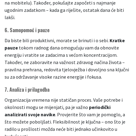
na mobitelu). Također, pokušajte započeti s najmanje
ugodnim zadatkom – kada ga riješite, ostatak dana će biti
lakši.
6.
Samopomoć i pauze
Da biste bili produktivni, morate se brinuti i o sebi.
Kratke
pauze
tokom radnog dana omogućuju vam da obnovite
energiju i vratite se zadacima s većom koncentracijom.
Također, ne zaboravite na važnost zdravog načina života –
pravilna prehrana, redovita tjelovježba i dovoljno sna ključni
su za održavanje visoke razine energije i fokusa.
7.
Analiza i prilagodba
Organizacija vremena nije statičan proces. Vaše potrebe i
okolnosti mogu se mijenjati, pa je važno
periodički
analizirati svoje navike
. Provjerite što vam je pomoglo, a
što možete poboljšati. Fleksibilnost je ključna – ono što je
radilo u prošlosti možda neće biti jednako učinkovito u