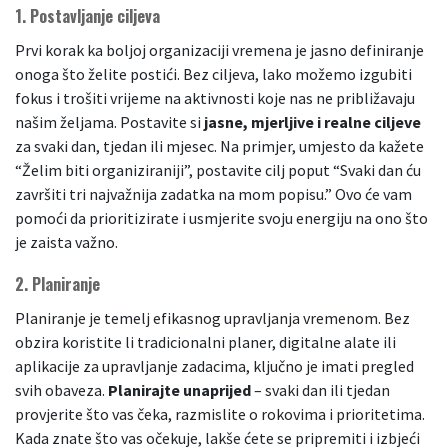
1.
Postavljanje ciljeva
Prvi korak ka boljoj organizaciji vremena je jasno definiranje
onoga što želite postići. Bez ciljeva, lako možemo izgubiti
fokus i trošiti vrijeme na aktivnosti koje nas ne približavaju
našim željama. Postavite si
jasne, mjerljive i realne ciljeve
za svaki dan, tjedan ili mjesec. Na primjer, umjesto da kažete
“Želim biti organiziraniji”, postavite cilj poput “Svaki dan ću
završiti tri najvažnija zadatka na mom popisu.” Ovo će vam
pomoći da prioritizirate i usmjerite svoju energiju na ono što
je zaista važno.
2.
Planiranje
Planiranje je temelj efikasnog upravljanja vremenom. Bez
obzira koristite li tradicionalni planer, digitalne alate ili
aplikacije za upravljanje zadacima, ključno je imati pregled
svih obaveza.
Planirajte unaprijed
– svaki dan ili tjedan
provjerite što vas čeka, razmislite o rokovima i prioritetima.
Kada znate što vas očekuje, lakše ćete se pripremiti i izbjeći