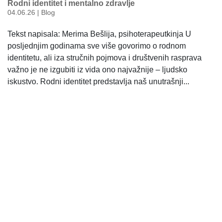
Rodni identitet i mentalno zdravlje
04.06.26
|
Blog
Tekst napisala: Merima Bešlija, psihoterapeutkinja U
posljednjim godinama sve više govorimo o rodnom
identitetu, ali iza stručnih pojmova i društvenih rasprava
važno je ne izgubiti iz vida ono najvažnije – ljudsko
iskustvo. Rodni identitet predstavlja naš unutrašnji...