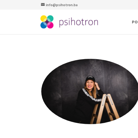
info@psihotron.ba
PO