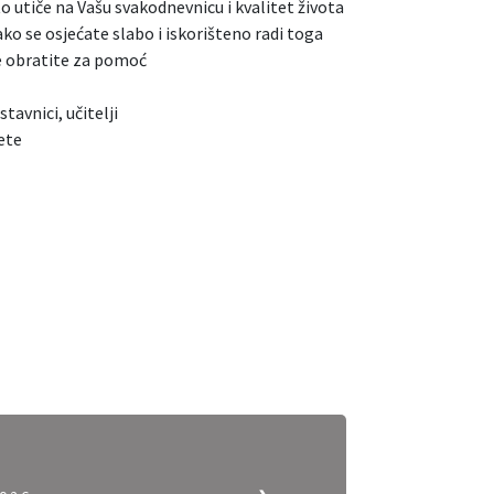
to utiče na Vašu svakodnevnicu i kvalitet života
ko se osjećate slabo i iskorišteno radi toga
se obratite za pomoć
tavnici, učitelji
ete