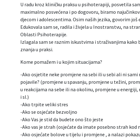
U radu kroz kliničku praksu u psihoterapiji, posvetila sa
maximalno posvećena i po dogovoru, biramo najučinkovit
djecom i adolescentima. Osim naših jezika, govorim još e
Edukovala sam se, radila i živjela u Inostranstvu, na stra
Oblasti Psihoterapije.
Izlagala sam se raznim iskustvima i straživanjima kako bi
znanja u praksi.
Kome pomažem i u kojim situacijama?
-Ako osjetite neke promjene na sebi ili u sebi ali ni sami 
pojavile? (promjene u spavanju, promjene u težini, prom
u reakcijama na sebe ili na okolinu, promjene u energiji
i sl.)
-Ako trpite veliki stres
-Ako se osjećate bezvoljno
-Ako Vas je stid da budete ono što jeste
-Ako vas je strah (osjećate da imate posebno strah kod nek
-Ako osjećate bolove u tijelu i promjene , a nalazi pokazu