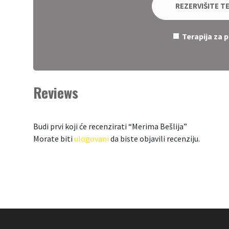
REZERVIŠITE T
Terapija za 
Reviews
Budi prvi koji će recenzirati “Merima Bešlija”
Morate biti
ulogovani
da biste objavili recenziju.