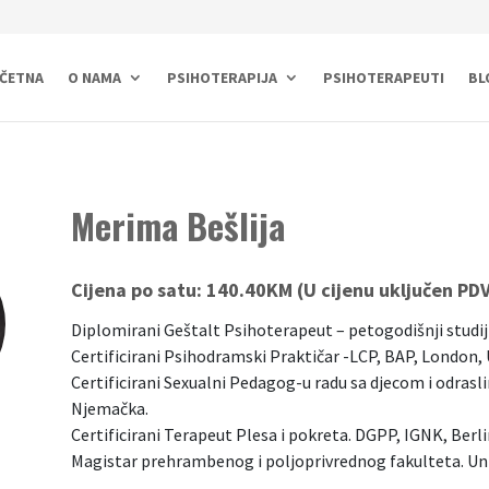
ČETNA
O NAMA
PSIHOTERAPIJA
PSIHOTERAPEUTI
BL
Merima Bešlija
Cijena po satu:
140.40KM (U cijenu uključen PD
Diplomirani Geštalt Psihoterapeut – petogodišnji studi
Certificirani Psihodramski Praktičar -LCP, BAP, London, 
Certificirani Sexualni Pedagog-u radu sa djecom i odras
Njemačka.
Certificirani Terapeut Plesa i pokreta. DGPP, IGNK, Berl
Magistar prehrambenog i poljoprivrednog fakulteta. Uni