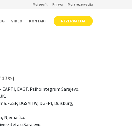
Moj profil
Prijava
Moja rezervacija
OG
VIDEO
KONTAKT
REZERVACIJA
V 17%)
j- EAPTI, EAGT, Psihointegrum Sarajevo.
UK.
lima. -GSP, DGSMTW, DGFPI, Duisburg,
in, Njemačka.
verziteta u Sarajevu.