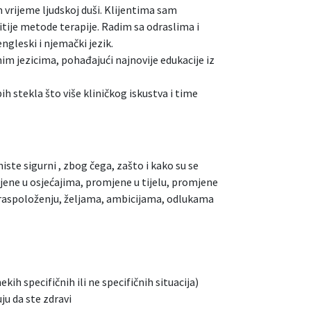
m vrijeme ljudskoj duši. Klijentima sam
ije metode terapije. Radim sa odraslima i
ngleski i njemački jezik.
nim jezicima, pohađajući najnovije edukacije iz
h stekla što više kliničkog iskustva i time
niste sigurni , zbog čega, zašto i kako su se
jene u osjećajima, promjene u tijelu, promjene
, raspoloženju, željama, ambicijama, odlukama
ih specifičnih ili ne specifičnih situacija)
ju da ste zdravi