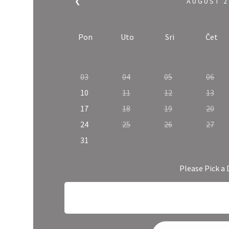
❮
AUGUST
2
Pon
Uto
Sri
Čet
03
04
05
06
10
11
12
13
17
18
19
20
24
25
26
27
31
Please Pick a 