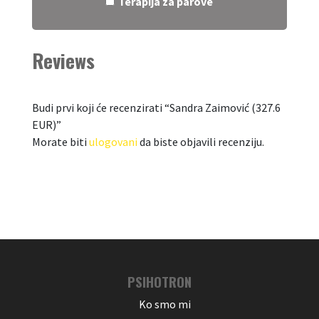
Terapija za parove
Reviews
Budi prvi koji će recenzirati “Sandra Zaimović (327.6
EUR)”
Morate biti
ulogovani
da biste objavili recenziju.
PSIHOTRON
Ko smo mi