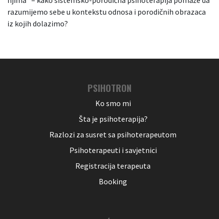
njima“ – kako sistemsko-porodična psihoterapija pomaže da
razumijemo sebe u kontekstu odnosa i porodičnih obrazaca
iz kojih dolazimo?
PSIHOTRON
Ko smo mi
Šta je psihoterapija?
Razlozi za susret sa psihoterapeutom
Psihoterapeuti i savjetnici
Registracija terapeuta
Booking