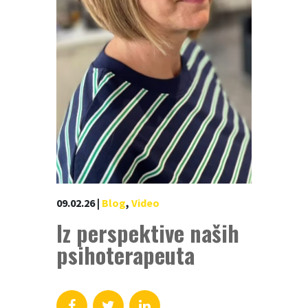
09.02.26
|
Blog
,
Video
Iz perspektive naših
psihoterapeuta