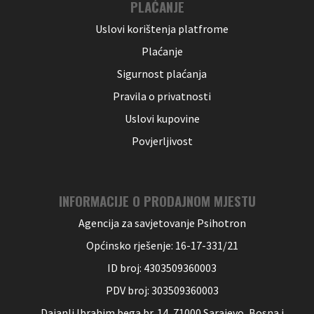
PLAĆANJE
Uslovi korištenja platfrome
Plaćanje
Sigurnost plaćanja
Pravila o privatnosti
Uslovi kupovine
Povjerljivost
INFORMACIJE O PRODAJNOM MJESTU
Agencija za savjetovanje Psihotron
Općinsko rješenje: 16-17-331/21
ID broj: 4303509360003
PDV broj: 303509360003
Dajanli Ibrahim bega br. 14, 71000 Sarajevo, Bosna i