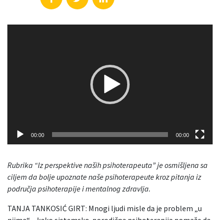
Video
Player
00:00
00:00
Rubrika “Iz perspektive naših psihoterapeuta” je osmišljena sa
ciljem da bolje upoznate naše psihoterapeute kroz pitanja iz
područja psihoterapije i mentalnog zdravlja.
TANJA TANKOSIĆ GIRT: Mnogi ljudi misle da je problem „u