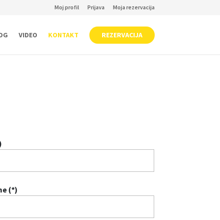
Moj profil
Prijava
Moja rezervacija
OG
VIDEO
KONTAKT
REZERVACIJA
)
e (*)