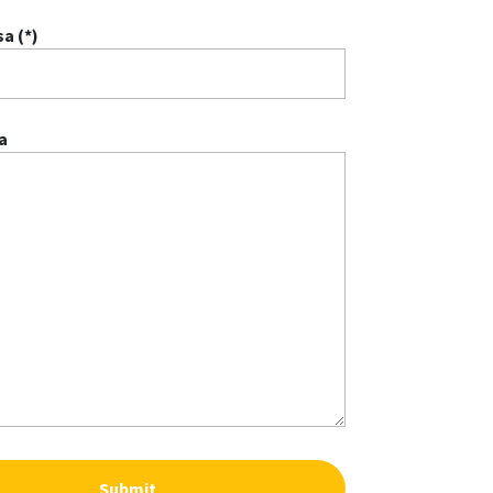
a (*)
a