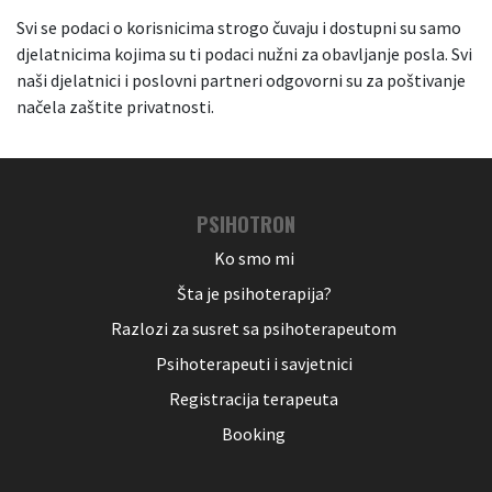
Svi se podaci o korisnicima strogo čuvaju i dostupni su samo
djelatnicima kojima su ti podaci nužni za obavljanje posla. Svi
naši djelatnici i poslovni partneri odgovorni su za poštivanje
načela zaštite privatnosti.
PSIHOTRON
Ko smo mi
Šta je psihoterapija?
Razlozi za susret sa psihoterapeutom
Psihoterapeuti i savjetnici
Registracija terapeuta
Booking