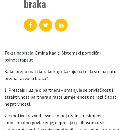
braka
Tekst napisala: Emina Kadić, Sistemski porodični
psihoterapeut
Kako prepoznati korake koji ukazuju na to da ste na putu
prema razvodu braka?
1. Prestaju iluzije o partneru – smanjuje se privlačnost i
atraktivnost partnera a raste usmjerenost na različitosti i
negativnosti.
2. Emotivni razvod – sve je manja zainteresiranost;
emocionalno povlačenje; depresija i psihosomatski
simptomi; naglašavanje negativnih strana odnosa; prema