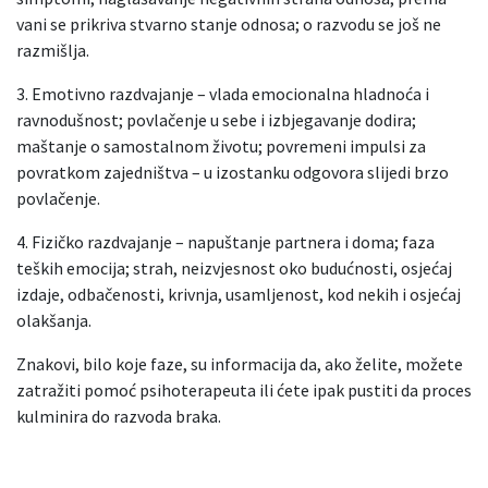
vani se prikriva stvarno stanje odnosa; o razvodu se još ne
razmišlja.
3. Emotivno razdvajanje – vlada emocionalna hladnoća i
ravnodušnost; povlačenje u sebe i izbjegavanje dodira;
maštanje o samostalnom životu; povremeni impulsi za
povratkom zajedništva – u izostanku odgovora slijedi brzo
povlačenje.
4. Fizičko razdvajanje – napuštanje partnera i doma; faza
teških emocija; strah, neizvjesnost oko budućnosti, osjećaj
izdaje, odbačenosti, krivnja, usamljenost, kod nekih i osjećaj
olakšanja.
Znakovi, bilo koje faze, su informacija da, ako želite, možete
zatražiti pomoć psihoterapeuta ili ćete ipak pustiti da proces
kulminira do razvoda braka.