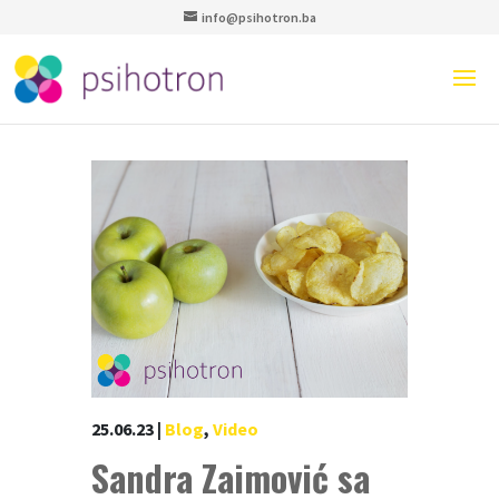
info@psihotron.ba
25.06.23
|
Blog
,
Video
Sandra Zaimović sa