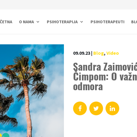
ČETNA
O NAMA
PSIHOTERAPIJA
PSIHOTERAPEUTI
BL
09.09.23
|
Blog
,
Video
Sandra Zaimovi
Čimpom: O važn
odmora