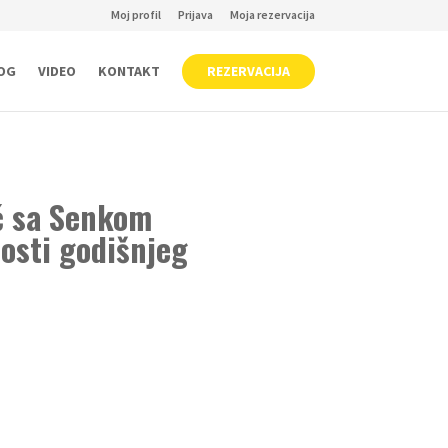
Moj profil
Prijava
Moja rezervacija
OG
VIDEO
KONTAKT
REZERVACIJA
ć sa Senkom
osti godišnjeg