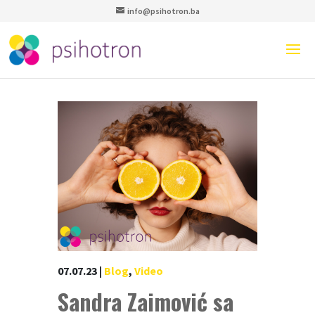
info@psihotron.ba
07.07.23
|
Blog
,
Video
Sandra Zaimović sa