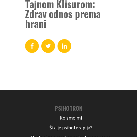
Tajnom Klisurom:
Zdrav odnos prema
hrani
PSIHOTRON
Ko smo mi
Šta je psihoterapija?