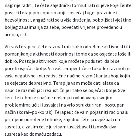
najprije raditi, te ćete zajednički formulirati ciljeve koje želite
postići terapijom: npr. smanjiti osjećaj tuge, praznine i
bezvoljnosti, angažirati se u više druženja, poboljšati vještine
boljeg zauzimanja za sebe, povećati vrijeme provedeno u
učenju, itd.
Vi i vaš terapeut ćete razmatrati kako određene aktivnosti ili
pomanjkanje aktivnosti doprinosi tome da se osjećate loše ili
dobro. Postoje aktivnosti koje možete poduzeti da bi se
počeli osjećati bolje. Vi i vaš terapeut ćete također razmotriti
vaše negativne i nerealistične načine razmišljanja zbog kojih
se osjećate depresivno. Terapija vam može dati alate da
naučite razmišljati realističnije i tako se osjećati bolje. Sve
ćete te tehnike i načine nošenja i ovladavanja svojim
problemima učiti i usvajati na vrlo strukturiran i postupan
način (korak-po-korak). Terapeut će vam pojasniti racionalu
primjene određene tehnike, zajedno ćete ju uvježbati na
susretu, a zatim ćete ju vi sami uvježbavati između dva
susreta kao domaću zadaću.