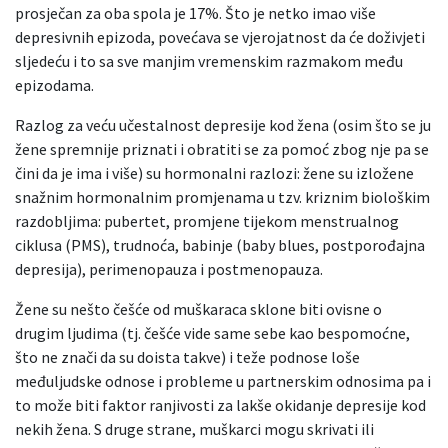
prosječan za oba spola je 17%. Što je netko imao više
depresivnih epizoda, povećava se vjerojatnost da će doživjeti
sljedeću i to sa sve manjim vremenskim razmakom među
epizodama.
Razlog za veću učestalnost depresije kod žena (osim što se ju
žene spremnije priznati i obratiti se za pomoć zbog nje pa se
čini da je ima i više) su hormonalni razlozi: žene su izložene
snažnim hormonalnim promjenama u tzv. kriznim biološkim
razdobljima: pubertet, promjene tijekom menstrualnog
ciklusa (PMS), trudnoća, babinje (baby blues, postporođajna
depresija), perimenopauza i postmenopauza.
Žene su nešto češće od muškaraca sklone biti ovisne o
drugim ljudima (tj. češće vide same sebe kao bespomoćne,
što ne znači da su doista takve) i teže podnose loše
međuljudske odnose i probleme u partnerskim odnosima pa i
to može biti faktor ranjivosti za lakše okidanje depresije kod
nekih žena. S druge strane, muškarci mogu skrivati ili