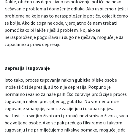
Dakle, obično nas depresivno raspoloženje potiče na neko
rješavanje problema i donošenje odluka. Ako uspijemo riješiti
probleme na koje nas to neraspoloženje potiče, osjetit ćemo
se bolje. Ako do toga ne dođe, vjerojatno će nam trebati
pomoć kako bi lakše riješili problem. No, ako se
neraspoloženje pogoršava ili dugo ne rješava, moguće je da
zapadamo u pravu depresiju.
Depresija i tugovanje
Isto tako, proces tugovanja nakon gubitka bliske osobe
može sličiti depresiji, ali to nije depresija. Potpuno je
normalno i važno za naše psihičko zdravlje proći cijeli proces
tugovanja nakon pretrpljenog gubitka. No vremenom se
tugovanje smanjuje, rane se zacijeljuju i osoba uspijeva
nastaviti sa svojim životom i pronaći novi smisao života, sada
bez voljene osobe. Ako se pak predugo fiksiramo u takvom
tugovanju i ne primijećujemo nikakve pomake, moguće je da