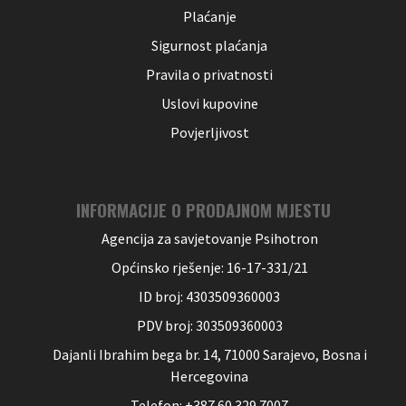
Plaćanje
Sigurnost plaćanja
Pravila o privatnosti
Uslovi kupovine
Povjerljivost
INFORMACIJE O PRODAJNOM MJESTU
Agencija za savjetovanje Psihotron
Općinsko rješenje: 16-17-331/21
ID broj: 4303509360003
PDV broj: 303509360003
Dajanli Ibrahim bega br. 14, 71000 Sarajevo, Bosna i
Hercegovina
Telefon: +387 60 329 7007