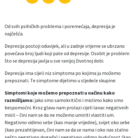
Od svih psihičkih problema i poremećaja, depresija je
najčešća.
Depresija postoji oduvijek, ali u zadnje vrijeme se ubrzano
povećava broj ljudi koji pate od depresije. Osobit je problem
što se depresija javlja u sve ranijoj životnoj dobi.
Depresija ima cijeli niz simptoma po kojima ju možemo
prepoznati. Te simptome dijelimo u sljedeće skupine:
Simptomi koje možemo prepoznati u načinu kako
razmišljamo:
jako smo samokritični i mislimo kako smo
bespomoćni. Kroz glavu nam prolazi cijeli lanac negativnih
misli – čini nam se da ne možemo umiriti vlastiti um.
Negativno vidimo sebe (kao manje vrijedne), svijet oko sebe
(kao prezahtijevan, čini nam se da se nama i oko nas stalno
nešto negativno događa) i negativno vidimo budućnost (kao