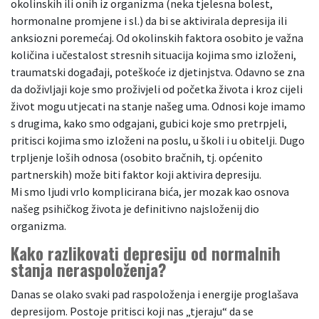
okolinskih ili onih iz organizma (neka tjelesna bolest,
hormonalne promjene i sl.) da bi se aktivirala depresija ili
anksiozni poremećaj. Od okolinskih faktora osobito je važna
količina i učestalost stresnih situacija kojima smo izloženi,
traumatski događaji, poteškoće iz djetinjstva. Odavno se zna
da doživljaji koje smo proživjeli od početka života i kroz cijeli
život mogu utjecati na stanje našeg uma. Odnosi koje imamo
s drugima, kako smo odgajani, gubici koje smo pretrpjeli,
pritisci kojima smo izloženi na poslu, u školi i u obitelji. Dugo
trpljenje loših odnosa (osobito bračnih, tj. općenito
partnerskih) može biti faktor koji aktivira depresiju.
Mi smo ljudi vrlo komplicirana bića, jer mozak kao osnova
našeg psihičkog života je definitivno najsloženij dio
organizma.
Kako razlikovati depresiju od normalnih
stanja neraspoloženja?
Danas se olako svaki pad raspoloženja i energije proglašava
depresijom. Postoje pritisci koji nas „tjeraju“ da se