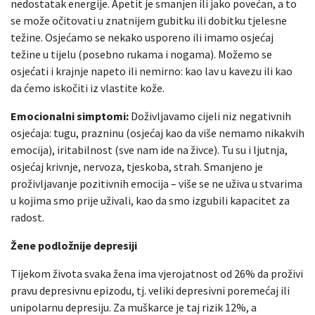
nedostatak energije. Apetit je smanjen ili jako povećan, a to
se može očitovati u znatnijem gubitku ili dobitku tjelesne
težine. Osjećamo se nekako usporeno ili imamo osjećaj
težine u tijelu (posebno rukama i nogama). Možemo se
osjećati i krajnje napeto ili nemirno: kao lav u kavezu ili kao
da ćemo iskočiti iz vlastite kože.
Emocionalni simptomi:
Doživljavamo cijeli niz negativnih
osjećaja: tugu, prazninu (osjećaj kao da više nemamo nikakvih
emocija), iritabilnost (sve nam ide na živce). Tu su i ljutnja,
osjećaj krivnje, nervoza, tjeskoba, strah. Smanjeno je
proživljavanje pozitivnih emocija – više se ne uživa u stvarima
u kojima smo prije uživali, kao da smo izgubili kapacitet za
radost.
Žene podložnije depresiji
Tijekom života svaka žena ima vjerojatnost od 26% da proživi
pravu depresivnu epizodu, tj. veliki depresivni poremećaj ili
unipolarnu depresiju. Za muškarce je taj rizik 12%, a