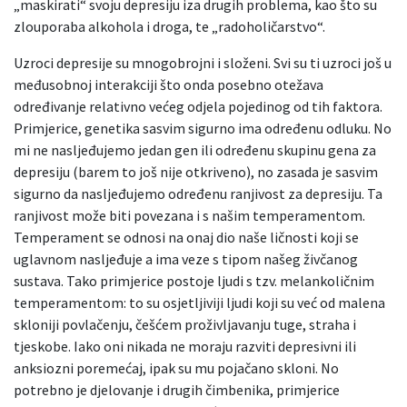
„maskirati“ svoju depresiju iza drugih problema, kao što su
zlouporaba alkohola i droga, te „radoholičarstvo“.
Uzroci depresije su mnogobrojni i složeni. Svi su ti uzroci još u
međusobnoj interakciji što onda posebno otežava
određivanje relativno većeg odjela pojedinog od tih faktora.
Primjerice, genetika sasvim sigurno ima određenu odluku. No
mi ne nasljeđujemo jedan gen ili određenu skupinu gena za
depresiju (barem to još nije otkriveno), no zasada je sasvim
sigurno da nasljeđujemo određenu ranjivost za depresiju. Ta
ranjivost može biti povezana i s našim temperamentom.
Temperament se odnosi na onaj dio naše ličnosti koji se
uglavnom nasljeđuje a ima veze s tipom našeg živčanog
sustava. Tako primjerice postoje ljudi s tzv. melankoličnim
temperamentom: to su osjetljiviji ljudi koji su već od malena
skloniji povlačenju, češćem proživljavanju tuge, straha i
tjeskobe. Iako oni nikada ne moraju razviti depresivni ili
anksiozni poremećaj, ipak su mu pojačano skloni. No
potrebno je djelovanje i drugih čimbenika, primjerice