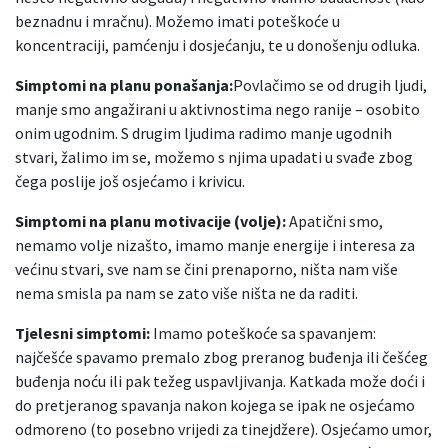
beznadnu i mračnu). Možemo imati poteškoće u
koncentraciji, pamćenju i dosjećanju, te u donošenju odluka.
Simptomi na planu ponašanja:
Povlačimo se od drugih ljudi,
manje smo angažirani u aktivnostima nego ranije – osobito
onim ugodnim. S drugim ljudima radimo manje ugodnih
stvari, žalimo im se, možemo s njima upadati u svađe zbog
čega poslije još osjećamo i krivicu.
Simptomi na planu motivacije (volje):
Apatični smo,
nemamo volje nizašto, imamo manje energije i interesa za
većinu stvari, sve nam se čini prenaporno, ništa nam više
nema smisla pa nam se zato više ništa ne da raditi.
Tjelesni simptomi:
Imamo poteškoće sa spavanjem:
najčešće spavamo premalo zbog preranog buđenja ili češćeg
buđenja noću ili pak težeg uspavljivanja. Katkada može doći i
do pretjeranog spavanja nakon kojega se ipak ne osjećamo
odmoreno (to posebno vrijedi za tinejdžere). Osjećamo umor,