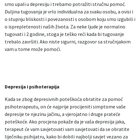
smo upali u depresiju i trebamo potražiti stručnu pomoć.
Duljina tugovanja je vrlo individualna za svaku osobu, a ovisi i
o stupnju bliskosti i povezanosti s osobom koju smo izgubili i
o isprepletenosti naših života. Za neke ljude je normalno
tugovati i 2 godine, stoga je teško reći kada bi tugovanje
trebalo završiti. Ako niste sigurni, razgovor sa stručnjakom
vam u tome može pomoći.
Depresija i psihoterapija
Kada se zbog depresivnih poteškoća obratite za pomoć
psihoterapeutu, on će najprije procijeniti simptome vaše
depresije te njezinu jačinu, a vjerojatno i druge prateće
poteškoće. Ako procjena pokaže da je vaša depresija jaka,
terapeut će vam savjetovati vam savjetovati da se obratite
liječniku psihijatru, kako bi dobili najbolji savjet vezano za