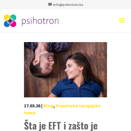
info@psihotron.ba
17.03.26
|
Blog
,
Popularne terapijske
teme
Šta je EFT i zašto je