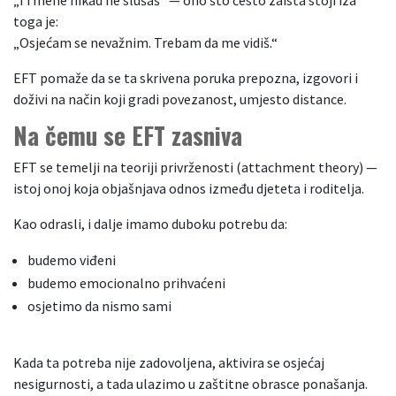
„Ti mene nikad ne slušaš“ — ono što često zaista stoji iza
toga je:
„Osjećam se nevažnim. Trebam da me vidiš.“
EFT pomaže da se ta skrivena poruka prepozna, izgovori i
doživi na način koji gradi povezanost, umjesto distance.
Na čemu se EFT zasniva
EFT se temelji na teoriji privrženosti (attachment theory) —
istoj onoj koja objašnjava odnos između djeteta i roditelja.
Kao odrasli, i dalje imamo duboku potrebu da:
budemo viđeni
budemo emocionalno prihvaćeni
osjetimo da nismo sami
Kada ta potreba nije zadovoljena, aktivira se osjećaj
nesigurnosti, a tada ulazimo u zaštitne obrasce ponašanja.