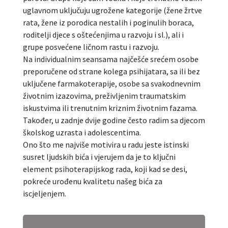
uglavnom uključuju ugrožene kategorije (žene žrtve
rata, žene iz porodica nestalih i poginulih boraca,
roditelji djece s oštećenjima u razvoju i sl.), ali i
grupe posvećene ličnom rastu i razvoju.
Na individualnim seansama najčešće srećem osobe
preporučene od strane kolega psihijatara, sa ili bez
uključene farmakoterapije, osobe sa svakodnevnim
životnim izazovima, preživljenim traumatskim
iskustvima ili trenutnim kriznim životnim fazama.
Također, u zadnje dvije godine često radim sa djecom
školskog uzrasta i adolescentima.
Ono što me najviše motivira u radu jeste istinski
susret ljudskih bića i vjerujem da je to ključni
element psihoterapijskog rada, koji kad se desi,
pokreće urođenu kvalitetu našeg bića za
iscjeljenjem.