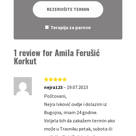
REZERVIŠITE TERMIN
Terapija za parove
1 review for
Amila Ferušić
Korkut
Ocjenjeno
5
nejra123
–
19.07.2023
od 5
Poštovani,
Nejra Ivković ovdje i dolazim iz
Bugojna, imam 24 godine.
Voljela bih da zakažem termin ako
može u Travniku petak, subota ili