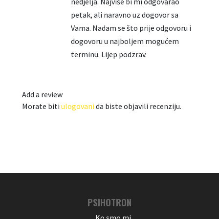
nedjelja. Najviše bi mi odgovarao
petak, ali naravno uz dogovor sa
Vama. Nadam se što prije odgovoru i
dogovoru u najboljem mogućem
terminu. Lijep podzrav.
Add a review
Morate biti
ulogovani
da biste objavili recenziju.
PSIHOTRON
Ko smo mi