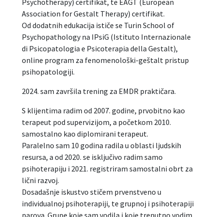
Psychotherapy) certifikat, te EAGT (European
Association for Gestalt Therapy) certifikat.
Od dodatnih edukacija ističe se Turin School of
Psychopathology na IPsiG (Istituto Internazionale
di Psicopatologia e Psicoterapia della Gestalt),
online program za fenomenološki-geštalt pristup
psihopatologiji.
2024. sam završila trening za EMDR praktičara.
S klijentima radim od 2007. godine, prvobitno kao
terapeut pod supervizijom, a početkom 2010.
samostalno kao diplomirani terapeut.
Paralelno sam 10 godina radila u oblasti ljudskih
resursa, a od 2020. se isključivo radim samo
psihoterapiju i 2021. registriram samostalni obrt za
lični razvoj.
Dosadašnje iskustvo stičem prvenstveno u
individualnoj psihoterapiji, te grupnoj i psihoterapiji
parova. Grupe koje sam vodila i koje trenutno vodim