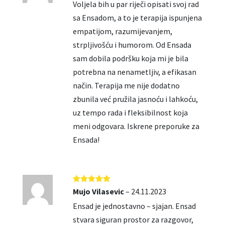
Voljela bih u par riječi opisati svoj rad
sa Ensadom, a to je terapija ispunjena
empatijom, razumijevanjem,
strpljivošću i humorom. Od Ensada
sam dobila podršku koja mi je bila
potrebna na nenametljiv, a efikasan
način. Terapija me nije dodatno
zbunila već pružila jasnoću i lahkoću,
uz tempo rada i fleksibilnost koja
meni odgovara. Iskrene preporuke za
Ensada!
Ocjenjeno
5
Mujo Vilasevic
–
24.11.2023
od 5
Ensad je jednostavno – sjajan. Ensad
stvara siguran prostor za razgovor,