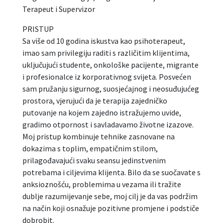
Terapeut i Supervizor
PRISTUP
Sa više od 10 godina iskustva kao psihoterapeut,
imao sam privilegiju raditi s različitim klijentima,
uključujući studente, onkološke pacijente, migrante
i profesionalce iz korporativnog svijeta. Posvećen
sam pružanju sigurnog, suosjećajnog i neosuđujućeg
prostora, vjerujući da je terapija zajedničko
putovanje na kojem zajedno istražujemo uvide,
gradimo otpornost i savladavamo životne izazove.
Moj pristup kombinuje tehnike zasnovane na
dokazima s toplim, empatičnim stilom,
prilagođavajući svaku seansu jedinstvenim
potrebama i ciljevima klijenta. Bilo da se suočavate s
anksioznošću, problemima u vezama ili tražite
dublje razumijevanje sebe, moj cilj je da vas podržim
na način koji osnažuje pozitivne promjene i podstiče
dobrobit.