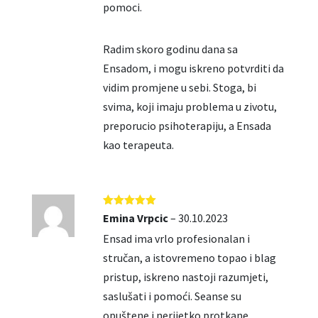
pomoci.
Radim skoro godinu dana sa
Ensadom, i mogu iskreno potvrditi da
vidim promjene u sebi. Stoga, bi
svima, koji imaju problema u zivotu,
preporucio psihoterapiju, a Ensada
kao terapeuta.
Ocjenjeno
5
Emina Vrpcic
–
30.10.2023
od 5
Ensad ima vrlo profesionalan i
stručan, a istovremeno topao i blag
pristup, iskreno nastoji razumjeti,
saslušati i pomoći. Seanse su
opuštene i nerijetko protkane