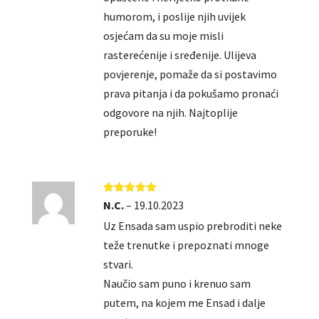
humorom, i poslije njih uvijek
osjećam da su moje misli
rasterećenije i sređenije. Ulijeva
povjerenje, pomaže da si postavimo
prava pitanja i da pokušamo pronaći
odgovore na njih. Najtoplije
preporuke!
Ocjenjeno
5
N.C.
–
19.10.2023
od 5
Uz Ensada sam uspio prebroditi neke
teže trenutke i prepoznati mnoge
stvari.
Naučio sam puno i krenuo sam
putem, na kojem me Ensad i dalje