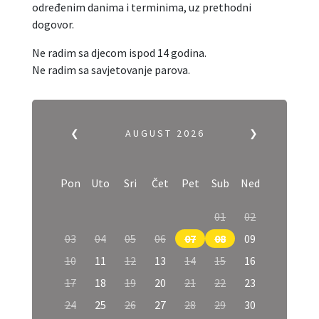
određenim danima i terminima, uz prethodni
dogovor.
Ne radim sa djecom ispod 14 godina.
Ne radim sa savjetovanje parova.
❮
AUGUST
2026
❯
Pon
Uto
Sri
Čet
Pet
Sub
Ned
01
02
03
04
05
06
07
08
09
10
11
12
13
14
15
16
17
18
19
20
21
22
23
24
25
26
27
28
29
30