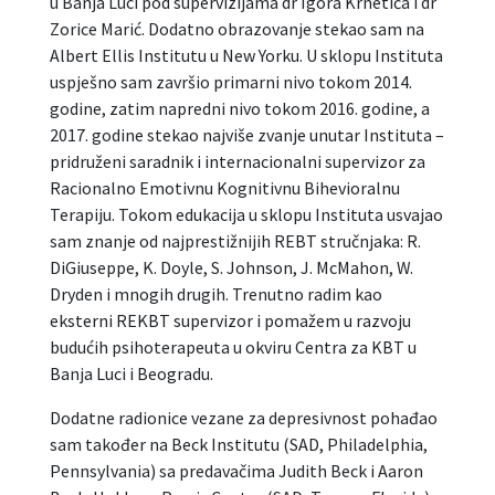
u Banja Luci pod supervizijama dr Igora Krnetića i dr
Zorice Marić. Dodatno obrazovanje stekao sam na
Albert Ellis Institutu u New Yorku. U sklopu Instituta
uspješno sam završio primarni nivo tokom 2014.
godine, zatim napredni nivo tokom 2016. godine, a
2017. godine stekao najviše zvanje unutar Instituta –
pridruženi saradnik i internacionalni supervizor za
Racionalno Emotivnu Kognitivnu Bihevioralnu
Terapiju. Tokom edukacija u sklopu Instituta usvajao
sam znanje od najprestižnijih REBT stručnjaka: R.
DiGiuseppe, K. Doyle, S. Johnson, J. McMahon, W.
Dryden i mnogih drugih. Trenutno radim kao
eksterni REKBT supervizor i pomažem u razvoju
budućih psihoterapeuta u okviru Centra za KBT u
Banja Luci i Beogradu.
Dodatne radionice vezane za depresivnost pohađao
sam također na Beck Institutu (SAD, Philadelphia,
Pennsylvania) sa predavačima Judith Beck i Aaron