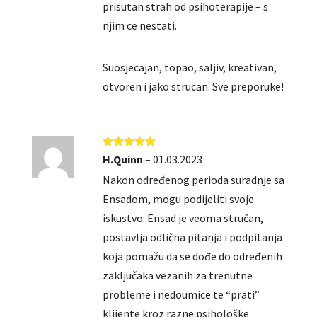
prisutan strah od psihoterapije – s
njim ce nestati.
Suosjecajan, topao, saljiv, kreativan,
otvoren i jako strucan. Sve preporuke!
Ocjenjeno
5
H.Quinn
–
01.03.2023
od 5
Nakon određenog perioda suradnje sa
Ensadom, mogu podijeliti svoje
iskustvo: Ensad je veoma stručan,
postavlja odlična pitanja i podpitanja
koja pomažu da se dođe do određenih
zaključaka vezanih za trenutne
probleme i nedoumice te “prati”
klijente kroz razne psihološke