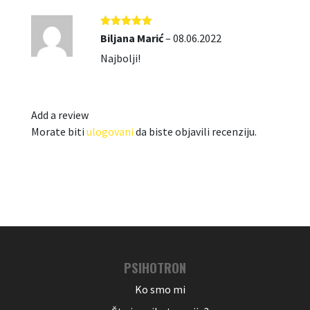
Ocjenjeno
5
Biljana Marić
–
08.06.2022
od 5
Najbolji!
Add a review
Morate biti
ulogovani
da biste objavili recenziju.
PSIHOTRON
Ko smo mi