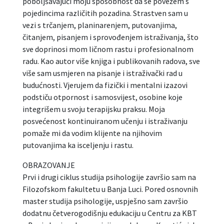
poboljšavajući moju sposobnost da se povežem s
pojedincima različitih pozadina. Strastven sam u
vezi s trčanjem, planinarenjem, putovanjima,
čitanjem, pisanjem i sprovođenjem istraživanja, što
sve doprinosi mom ličnom rastu i profesionalnom
radu. Kao autor više knjiga i publikovanih radova, sve
više sam usmjeren na pisanje i istraživački rad u
budućnosti. Vjerujem da fizički i mentalni izazovi
podstiču otpornost i samosvijest, osobine koje
integrišem u svoju terapijsku praksu. Moja
posvećenost kontinuiranom učenju i istraživanju
pomaže mi da vodim klijente na njihovim
putovanjima ka isceljenju i rastu.
OBRAZOVANJE
Prvi i drugi ciklus studija psihologije završio sam na
Filozofskom fakultetu u Banja Luci. Pored osnovnih
master studija psihologije, uspješno sam završio
dodatnu četverogodišnju edukaciju u Centru za KBT