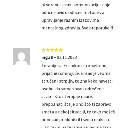
otvorenu i jasnu komunikaciju i daje
odlicne uvid u odlicne metode za
upravljanje raznim izazovima
mentalnog zdravlja. Sve preporuke!!!
Ocjenjeno
5
inga3
–
02.11.2023
od 5
Terapije sa Ensadom su opuštene,
prijatne i smirujuće. Ensad je veoma
stručan i strpljiv, te zna kako navesti
osobu, da sama shvati određene
stvari. Kroz terapije naučiš
prepoznati šta je ono što ti zapravo
smeta u nekoj situaciji, te tako možeš
ponekad preduhitriti svoju reakciju.
Oko termina terapije se veoma lako