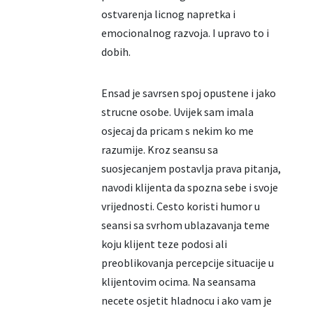
ostvarenja licnog napretka i
emocionalnog razvoja. I upravo to i
dobih.
Ensad je savrsen spoj opustene i jako
strucne osobe. Uvijek sam imala
osjecaj da pricam s nekim ko me
razumije. Kroz seansu sa
suosjecanjem postavlja prava pitanja,
navodi klijenta da spozna sebe i svoje
vrijednosti. Cesto koristi humor u
seansi sa svrhom ublazavanja teme
koju klijent teze podosi ali
preoblikovanja percepcije situacije u
klijentovim ocima. Na seansama
necete osjetit hladnocu i ako vam je