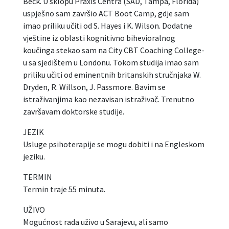
Beck. U sklopu Praxis Centra (SAD, Tampa, Florida)
uspješno sam završio ACT Boot Camp, gdje sam
imao priliku učiti od S. Hayes i K. Wilson. Dodatne
vještine iz oblasti kognitivno bihevioralnog
koučinga stekao sam na City CBT Coaching College-
u sa sjedištem u Londonu. Tokom studija imao sam
priliku učiti od eminentnih britanskih stručnjaka W.
Dryden, R. Willson, J. Passmore. Bavim se
istraživanjima kao nezavisan istraživač. Trenutno
završavam doktorske studije.
JEZIK
Usluge psihoterapije se mogu dobiti i na Engleskom
jeziku.
TERMIN
Termin traje 55 minuta.
UŽIVO
Mogućnost rada uživo u Sarajevu, ali samo