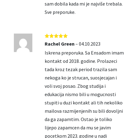
sam dobila kada mi je najviše trebala.
Sve preporuke.
Ocjenjeno
5
Rachel Green
–
04.10.2023
od 5
Iskrena preporuka. Sa Ensadom imam
kontakt od 2018. godine. Prolazeci
tada kroz tezak period trazila sam
nekoga ko je strucan, suosjecajan i
voli svoj posao. Zbog studija i
edukacija nismo bili u mogucnosti
stupiti u duzi kontakt ali tih nekoliko
mailova razmijenjenih su bili dovoljni
da ga zapamtim. Ostao je toliko
lijepo zapamcen da mu se javim
pocetkom 2023. godine u nadi