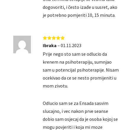
dogovoriti, i često izađe u susret, ako
je potrebno pomjeriti 10, 15 minuta.
Ocjenjeno
5
Ibraka
–
01.11.2023
od 5
Prije nego sto sam se odlucio da
krenem na psihoterapiju, sumnjao
sam u potencijal psihoterapije. Nisam
ocekivao da ce se nesto promijeniti u
mom zivotu.
Odlucio sam se za Ensada sasvim
slucajno, i vec nakon prve seanse
dobio sam osjecaj da je osoba kojoj se
mogu povjeriti i koja mi moze