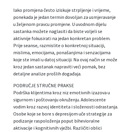
Iako promjena često iziskuje strpljenje i vrijeme,
ponekada je jedan termin dovoljan za usmjeravanje
u željenom pravcu promjene. U uvodnom dijelu
sastanka možete naglasiti da biste voljeli se
aktivnije fokusirati na jedan konkretan problem.
Prije seanse, razmislite o konkretnoj situaciji,
mislima, emocijama, ponašanjima i senzacijama
koje ste imali u datoj situaciji. Na ovaj način se može
kroz jedan sastanak napraviti veći pomak, bez
detaljne analize prošlih događaja.
PODRUČJE STRUČNE PRAKSE
Podrška klijentima kroz niz emotivnih izazova u
sigurnom i poštovanju okruženju. Adolescente
vodim kroz razvoj identiteta i složenosti odrastanja.
Osobe koje se bore s depresijom uče strategije za
podizanje raspoloženja poput bihevioralne
aktivacije i kognitivnih vježbi. Različiti oblici