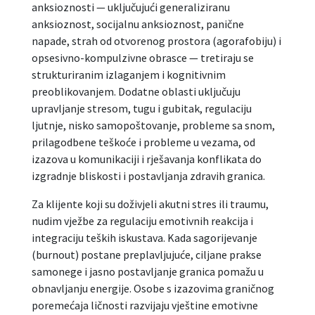
anksioznosti — uključujući generaliziranu
anksioznost, socijalnu anksioznost, panične
napade, strah od otvorenog prostora (agorafobiju) i
opsesivno-kompulzivne obrasce — tretiraju se
strukturiranim izlaganjem i kognitivnim
preoblikovanjem. Dodatne oblasti uključuju
upravljanje stresom, tugu i gubitak, regulaciju
ljutnje, nisko samopoštovanje, probleme sa snom,
prilagodbene teškoće i probleme u vezama, od
izazova u komunikaciji i rješavanja konflikata do
izgradnje bliskosti i postavljanja zdravih granica.
Za klijente koji su doživjeli akutni stres ili traumu,
nudim vježbe za regulaciju emotivnih reakcija i
integraciju teških iskustava. Kada sagorijevanje
(burnout) postane preplavljujuće, ciljane prakse
samonege i jasno postavljanje granica pomažu u
obnavljanju energije. Osobe s izazovima graničnog
poremećaja ličnosti razvijaju vještine emotivne