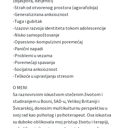
(dijaspora, iseljenici)
-Strah od otvorenog prostora (agorafobija)
-Generalizirana anksioznost
-Tuga i gubitak
-Izazovi razvoja identiteta tokom adolescencije
-Nisko samopoštovanje
-Opsesivno-kompulzivni poremećaj
-Panični napadi
-Problemi u vezama
-Poremećaji spavanja
-Socijalna anksioznost
-Teškoće u upravljanju stresom
O MENI
Sa raznovrsnim iskustvom stečenim životom i
studiranjem u Bosni, SAD-u, Velikoj Britaniji i
Švicarskoj, donosim multikulturnu perspektivu u
svoj rad kao psiholog i psihoterapeut. Ova iskustva
su duboko oblikovala moj pristup životu i terapiji,