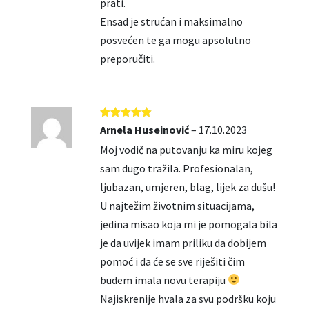
prati.
Ensad je strućan i maksimalno
posvećen te ga mogu apsolutno
preporučiti.
Ocjenjeno
5
Arnela Huseinović
–
17.10.2023
od 5
Moj vodič na putovanju ka miru kojeg
sam dugo tražila. Profesionalan,
ljubazan, umjeren, blag, lijek za dušu!
U najtežim životnim situacijama,
jedina misao koja mi je pomogala bila
je da uvijek imam priliku da dobijem
pomoć i da će se sve riješiti čim
budem imala novu terapiju
Najiskrenije hvala za svu podršku koju