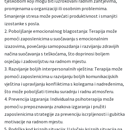
tjeskobom koji mogu biti uzrokovani radnim zahtjevima,
promjenama u organizaciji ili osobnim problemima.
Smanjenje stresa može povećati produktivnost i smanjiti
izostanke s posla.
Poboljšanje emocionalnog blagostanja: Terapija može
pomoći zaposlenicima u suočavanju s emocionalnim
izazovima, povećanju samopouzdanja i razvijanju zdravijih
načina suočavanja s teškoćama, što doprinosi boljem
osjećaju i zadovoljstvu na radnom mjestu.
Razvijanje boljih interpersonalnih vještina: Terapija može
pomoći zaposlenicima u razvijanju boljih komunikacijskih
vještina i upravljanju konfliktima s kolegama i nadređenima,
što može poboljšati timsku suradnju i radnu atmosferu.
Prevencija izgaranja: Individualna psihoterapija može
pomoći u prepoznavanju znakova izgaranja i pružiti
zaposlenicima strategije za prevenciju iscrpljenosti i gubitka
motivacije na radnom mjestu.
Podrška kod kriznih situacija: U slučaju kriznih situacija na