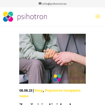
info@psihotron.ba
08.08.23
|
Blog
,
Popularne terapijske
teme